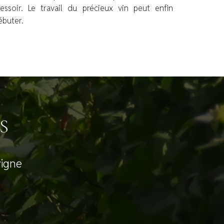
ressoir. Le travail du précieux vin peut enfin
ébuter.
S
vigne