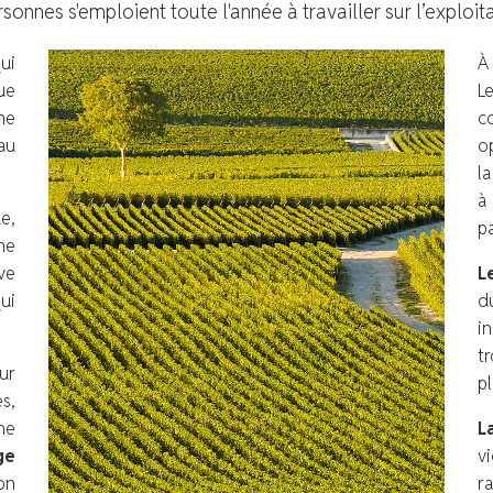
rsonnes s'emploient toute l'année à travailler sur l’exploita
ui
À 
ue
Le
ne
c
au
o
la
à
e,
p
ne
ève
L
ui
d
i
t
ur
pl
s,
ne
L
ge
v
ion
r