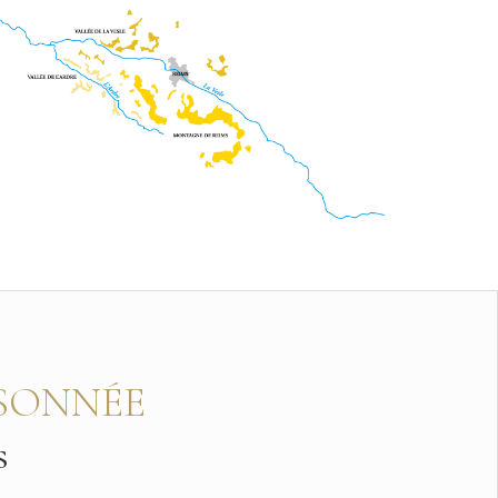
ISONNÉE
s